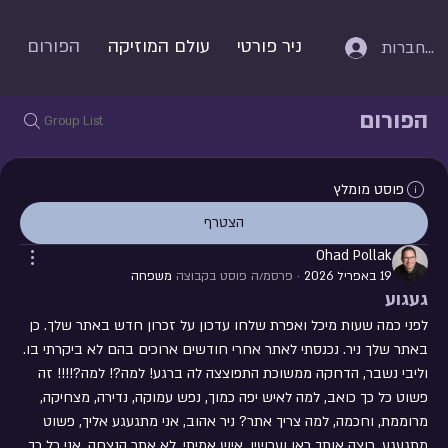
ניר פורטי
עולם המוזיקה
הפורום
התחברות
הפורום
Group List
פוסט מומלץ
הצטרף
Ohad Pollak
19 באפריל 2026
·
פרסמ/ה פוסט בקבוצה
משפחה
געגוע
לפני כמה שעות מיכל ואפרת שלחו עדכון על זכרון חדש באתר שלך. כן 
באתר שלך ניר. נכנסתי לאתר אחרי חודשים ארוכים בהם לא ביקרתי בו. 
וליבי נשבר, הדחקה ממשוכת התפוצצה לה ברגע! למה?! למה?!!!! זה 
פשוט כל כך כואב, למה לאיש יפה כמוך, נפש עמוקה, נדירה, מצחיקה, 
מרוממת, וחכמה, למה צריך אתר? ניר אהוב, אני מתגעגע אליך, פשוט 
מתגעגע, רוצה אותך כאן ועכשיו, איש אמיתי, לא אתר הנצחה, אני כל כך 