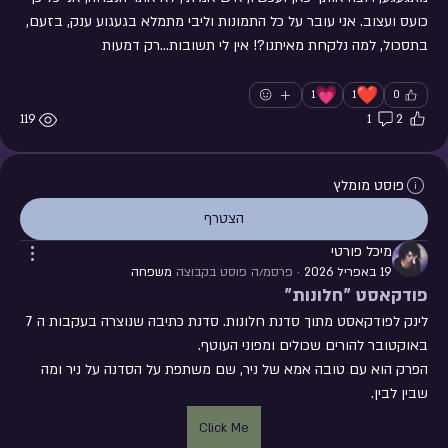
כועס ועצוב. אני עובר על כל התמונות וליבי מתמלא בגעגוע ענק, בזעם, 
בתסכול, למה נלקחת מאיתנו?! אין לי תשובות…רק דמעות 
💗
❤️
1
1
0
119
1
2
פוסט מומלץ
הצטרף
מיכל פורטי
19 באפריל 2026
·
פרסמ/ה פוסט בקבוצה
משפחה
פודקאסט "חלונות"
לינק לפודקאסט מתוך סדנת חלונות. סדנת כתיבה שנוצרה בעקבות ה 7 
באוקטובר להורים שכולים ומפוני העוטף. 
הפרק הוא עם טובה אמא של ניר, שם משתפת על הסדנה על ניר ומה 
שבין לבין. 
Click Me