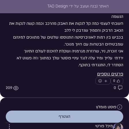
חגים ומועדים הם באים והולכים
האתר נבנה ועוצב על ידי TAO Design
השבוע באחת הנסיעות לעבודה עננת אבק עטפה את האוויר וחנקה את 
הנשמה
חשבתי לעצמי כמה קל לנקות את האבק מהרכב וכמה קשה לנקות את 
הכאב הדביק והסמיך שנדבק לי ללב
בכביש בין רמות לאוניברסיטה התנוססו שלטים של מתווכים למינהם 
שמבטיחים הבטחות עם חיוך מנוכר.
אני זוכרת, ניר, שחזרת מגרמניה ושקלת להיכנס לעולם התיווך
ירדתי  עלייך ומיד עלה לנגד עיניי פוסטר שלך כמתווך וזה פשוט לא 
הסתדר לי, התנגדתי בתוקף. 
פרטים נוספים
0
209
0
פוסט מומלץ
הצטרף
מיכל פורטי