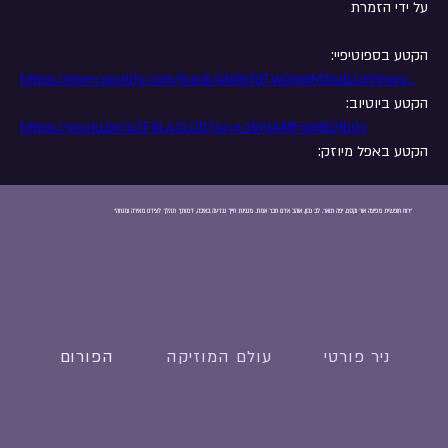
על ידי הזמרת
הקטע בספוטיפיי:
https://open.spotify.com/track/4N8pfdTwDqmM3sdLUeHnwv
...
הקטע ביוטיוב:
https://youtu.be/xZF8L42LOtI?si=e_WnlAMFsmBQfbOy
הקטע באפל מיוזק:
פרטים נוספים
"רוח חופשית מפיצה אור וקסם, יפה תואר, לב נבון, אוהב אדם חבר אמת. מנגינת חייך נגדעה באיבה, דמותך תהלך לצידנו מאירה ומנחה"
0
140
0
פוסט מומלץ
הצטרף
ניר פורטי
עולם המוזיקה
הפורום
efrat forti
12 באפריל 2025
·
פרסמ/ה פוסט בקבוצה
משפחה
חגים ומועדים הם באים והולכים