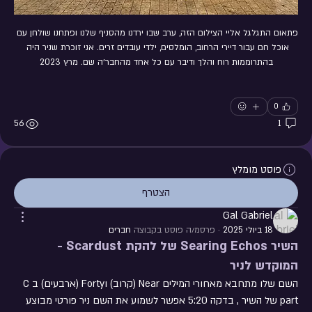
פתאום התגלגל אליי הצילום הזה, ערב שבו ירדנו מהסניף שלנו ופתחנו שולחן עם 
אוכל חם עבור דיירי הרחוב, הומלסים, ילדי עובדים זרים. אני זוכרת שניר היה 
בהתרוממות רוח והלך ודיבר עם כל אחד מהחבר׳ה שם. מרץ 2023
0
56
1
פוסט מומלץ
הצטרף
Gal Gabriel
18 ביולי 2025
·
פרסמ/ה פוסט בקבוצה
חברים
השיר Searing Echos של להקת Scardust -
המוקדש לניר
השם שלו מתחבא מאחורי המילים Near (קרוב) וForty (ארבעים) בC 
part של השיר , בדקה 5:20 אפשר לשמוע את השם ניר פורטי מבוצע 