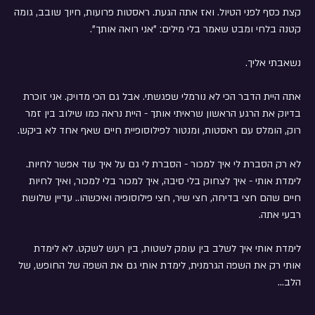
קצת כסף לפני הטיול. ואז אתה הגעת. ראסטות פרועות, חיוך שובב, גומה 
קטנה בלחי ומבט שאמר בלי מילים: "אני רואה אותך".
נשאבתי אליך.
אתה היית הדבר הכי לא נורמלי שפגשתי. אבל גם הכי מדויק. אני זוכרת 
בדיוק את הרגע הראשון שראיתי אותך - היית נראה כמו שילוב בין זמר 
רוק, הומלס עם ראסטות, ומנטור לפילוסופיית חיים שאף אחד לא ביקש.
לא רק הסברת לי איך למכור - הסברת לי גם על איך עוד אפשר לחיות. 
לימדת אותי - איך לצחוק בלי סיבה, איך למכור בלי למכור, ואיך לחיות 
חיים שהם חצי בדיחה, חצי שיר, חצי פילוסופיה ואיכשהו.. עדיין שלושת 
רבעי אתה.
לימדת אותי איך לשלב בין עומק לשטות, בין רעש לשקט. לא לימדת 
אותי רק את השפה הגרמנית, לימדת אותי גם את השפה של החופש, של 
הלב…