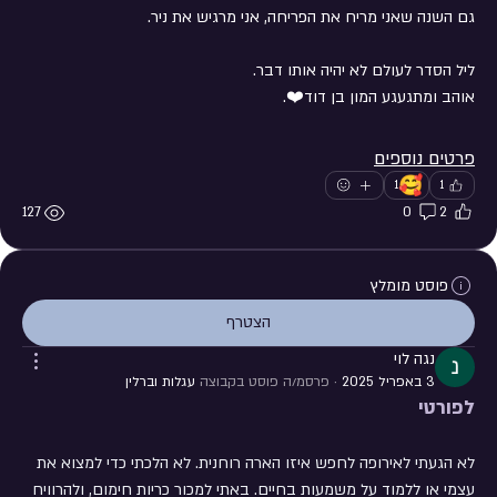
גם השנה שאני מריח את הפריחה, אני מרגיש את ניר.
ליל הסדר לעולם לא יהיה אותו דבר.
אוהב ומתגעגע המון בן דוד❤️.
פרטים נוספים
🥰
1
1
127
0
2
פוסט מומלץ
הצטרף
נגה לוי
3 באפריל 2025
·
פרסמ/ה פוסט בקבוצה
עגלות וברלין
לפורטי
לא הגעתי לאירופה לחפש איזו הארה רוחנית. לא הלכתי כדי למצוא את 
עצמי או ללמוד על משמעות בחיים. באתי למכור כריות חימום, ולהרוויח 